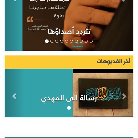
تتردد أصداؤها
أخر الفديوهات
رسالة الى المهدي