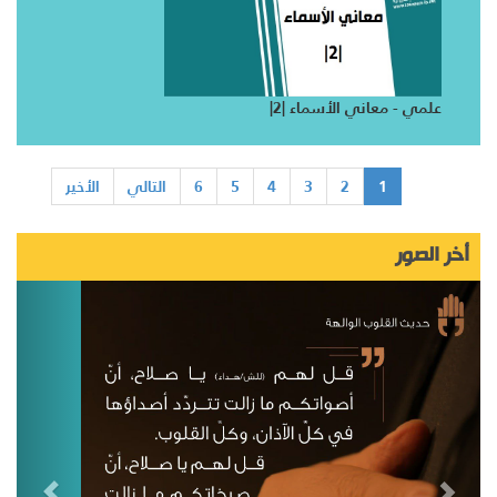
علمي - معاني الأسماء |2|
1
2
3
4
5
6
التالي
الأخير
أخر الصور