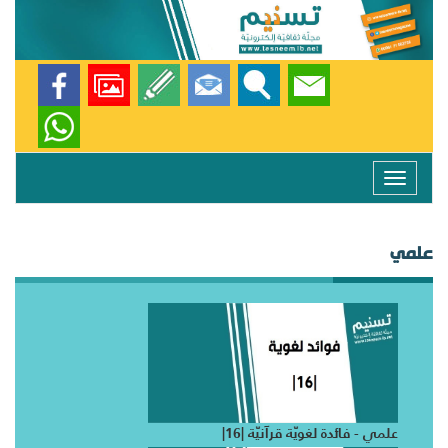
Toggle
navigation
علمي
علمي - فائدة لغويّة قرآنيّة |16|