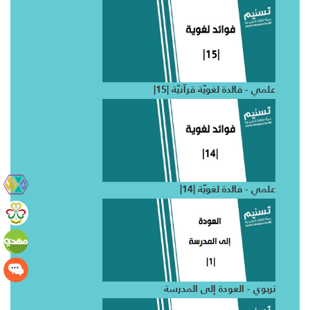
علمي - فائدة لغويّة قرآنيّة |15|
علمي - فائدة لغويّة |14|
تربوي - العودة إلى المدرسة