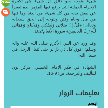
شيء ليتوجه نحو خالق كل شيء، هي تكبيرة
الإحرام العملية التي يرفع فيها المؤمن يده تعبيراً
عن نفض يديه من كل شيء، من الدنيا وما فيها
من مال وجاه وفتن ويتوجه إلى الحق سبحانه
وتعالى: ﴿قُلْ إِنَّ صَلاَتِي وَنُسُكِي وَمَحْيَايَ وَمَمَاتِي
لِلّهِ رَبِّ الْعَالَمِينَ﴾ سورة الأنعام/162.
وقد ورد عن النبي الأكرم صلى الله عليه وآله
وسلم: "فوق كل ذي برٍّ بر حتى يُقتل الرجل في
سبيل الله".
الشهادة في فكر الإمام الخميني. مركز نون
للتأليف والترجمة. ص: 9-16.
تعليقات الزوار
الإسم