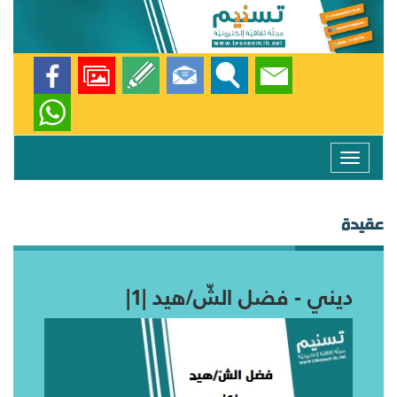
Toggle
navigation
عقيدة
ديني - فضل الشّ/هيد |1|