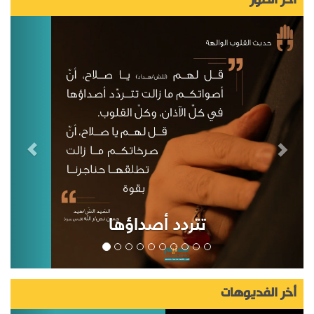
أخر الصور
تتردد أصداؤها
أخر الفديوهات