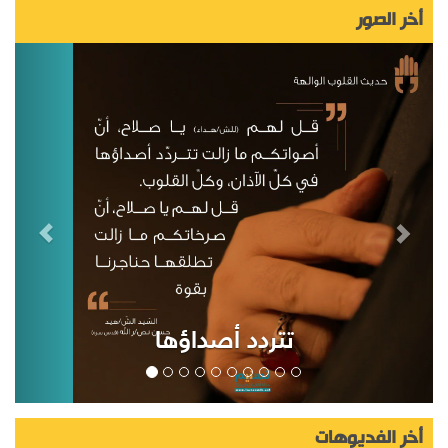
أخر الصور
تتردد أصداؤها
أخر الفديوهات