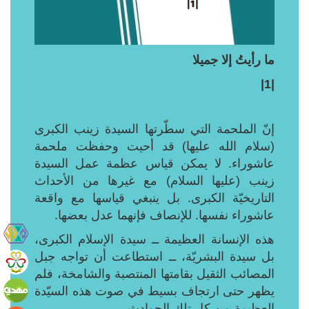
ما رأيتُ إلا جميلا
|1|
إنّ الملحمة التي سطّرتها السيدة زينب الكبرى
(سلام الله عليها) قد أحيت وحفظت ملحمة
عاشوراء. لا يمكن قياس عظمة عمل السيدة
زينب (عليها السلام) مع غيرها من الأحداث
التاريخيّة الكبرى. بل ينبغي قياسها مع واقعة
عاشوراء نفسها. للإنصاف فإنهما عدل بعضها.
هذه الإنسانة العظيمة ــ سيدة الإسلام الكبرى،
بل سيدة البشريّة، ــ استطاعت أن تواجه جبل
المصائب الثقيل بقامتها المنتصبة والشامخة، فلم
يظهر حتى ارتجاف بسيط في صوت هذه السيّدة
العظيمة من كل تلك الحوادث.