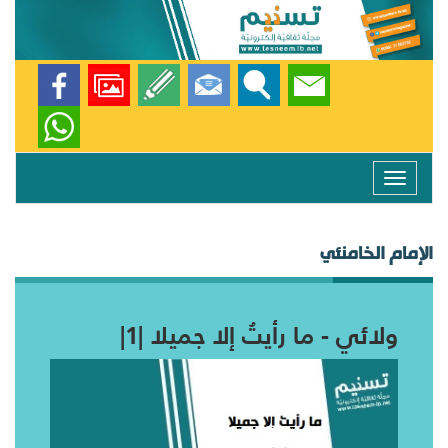
Toggle
navigation
الإمام الخامنئي
ولائي - ما رأيتُ إلا جميلا |1|